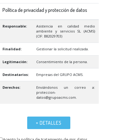
Política de privacidad y protección de datos
Responsable:
Asistencia en calidad medio
ambiente y servicios SL (ACMS)
(CIF: B82029703)
Finalidad:
Gestionar la solicitud realizada.
Legitimación:
Consentimiento de la persona.
Destinatarios:
Empresas del GRUPO ACMS.
Derechos:
Enviándonos un correo a:
proteccion-
datos@grupoacms.com.
+ DETALLES
Acepto la política de tratamiento de mis datos