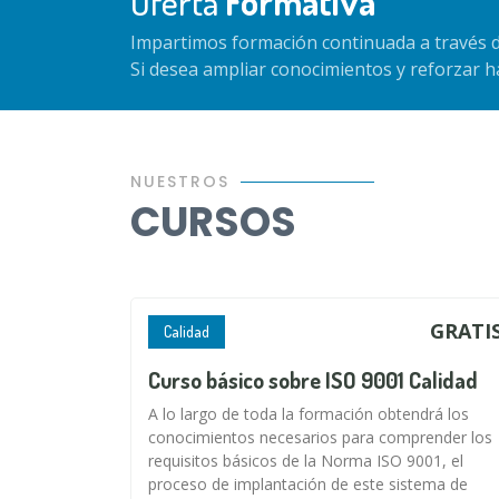
Oferta
Formativa
Impartimos formación continuada a través d
Si desea ampliar conocimientos y reforzar 
NUESTROS
CURSOS
GRATI
Calidad
Curso básico sobre ISO 9001 Calidad
A lo largo de toda la formación obtendrá los
conocimientos necesarios para comprender los
requisitos básicos de la Norma ISO 9001, el
proceso de implantación de este sistema de