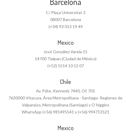
Barcelona
C/ Plaça Universitat 3
08007 Barcelona
(+34) 93 013 19 49
Mexico
José González Varela 15
14700 Tlalpan (Ciudad de México)
(+52) 5514 10 12 07
Chile
Av. Pdte. Kennedy 7440, Of. 701
7630000 Vitacura, Área Metropolitana - Santiago. Regiones de
Valparaíso, Metropolitana (Santiago) y O´higgins
WhatsApp (+56) 981495541 y (+56) 994713521
Mexico