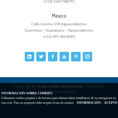
(+52) 5565768293
Mexico
Calle Livorno, 534 Aguascalientes
Queretaro - Guanajuato – Aguascalientes
(+52) 449 386 8693
Copyright ©
Grupo ACMS Consultores.
. Todos los
derechos reservados..
INFORMACIÓN SOBRE COOKIES
Aviso Legal
|
Delaración de Accesibilidad
|
Política de
Utilizamos cookies propias y de terceros para obtener datos estadísticos de su navegación en
Privacidad
esta web. Para su proposito debe aceptar el uso de cookies.
INFORMACIÓN
|
ACEPTO