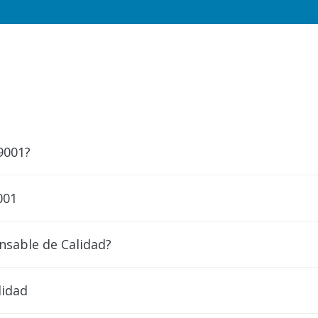
9001?
001
nsable de Calidad?
lidad