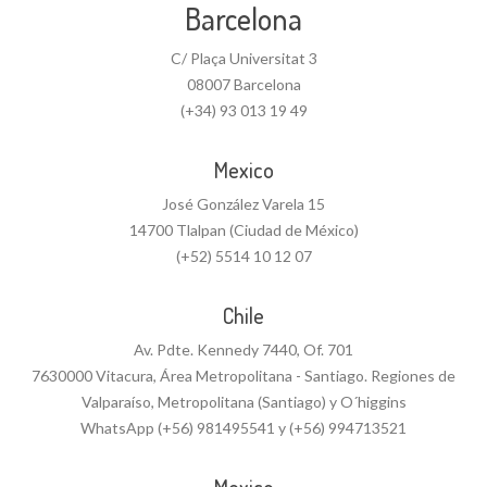
Barcelona
C/ Plaça Universitat 3
08007 Barcelona
(+34) 93 013 19 49
Mexico
José González Varela 15
14700 Tlalpan (Ciudad de México)
(+52) 5514 10 12 07
Chile
Av. Pdte. Kennedy 7440, Of. 701
7630000 Vitacura, Área Metropolitana - Santiago. Regiones de
Valparaíso, Metropolitana (Santiago) y O´higgins
WhatsApp (+56) 981495541 y (+56) 994713521