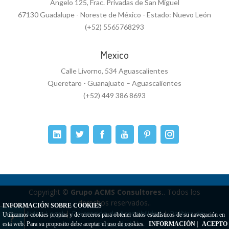
Angelo 125, Frac. Privadas de San Miguel
67130 Guadalupe - Noreste de México - Estado: Nuevo León
(+52) 5565768293
Mexico
Calle Livorno, 534 Aguascalientes
Queretaro - Guanajuato – Aguascalientes
(+52) 449 386 8693
Copyright ©
Grupo ACMS Consultores.
. Todos los
derechos reservados..
INFORMACIÓN SOBRE COOKIES
Aviso Legal
|
Delaración de Accesibilidad
|
Política de
Utilizamos cookies propias y de terceros para obtener datos estadísticos de su navegación en
Privacidad
esta web. Para su proposito debe aceptar el uso de cookies.
INFORMACIÓN
|
ACEPTO