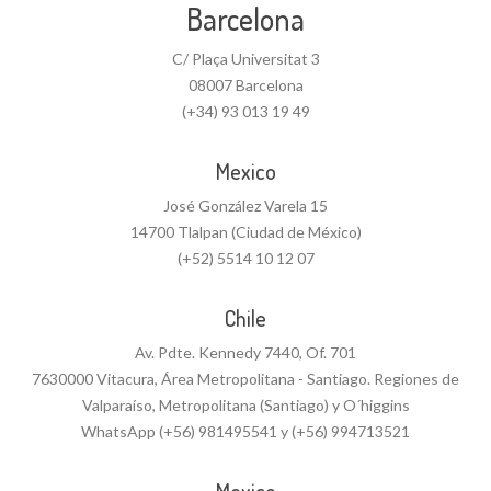
Barcelona
C/ Plaça Universitat 3
08007 Barcelona
(+34) 93 013 19 49
Mexico
José González Varela 15
14700 Tlalpan (Ciudad de México)
(+52) 5514 10 12 07
Chile
Av. Pdte. Kennedy 7440, Of. 701
7630000 Vitacura, Área Metropolitana - Santiago. Regiones de
Valparaíso, Metropolitana (Santiago) y O´higgins
WhatsApp (+56) 981495541 y (+56) 994713521