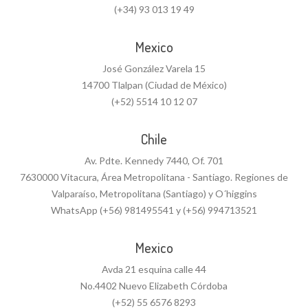
(+34) 93 013 19 49
Mexico
José González Varela 15
14700 Tlalpan (Ciudad de México)
(+52) 5514 10 12 07
Chile
Av. Pdte. Kennedy 7440, Of. 701
7630000 Vitacura, Área Metropolitana - Santiago. Regiones de
Valparaíso, Metropolitana (Santiago) y O´higgins
WhatsApp (+56) 981495541 y (+56) 994713521
Mexico
Avda 21 esquina calle 44
No.4402 Nuevo Elizabeth Córdoba
(+52) 55 6576 8293