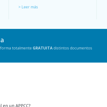
> Leer más
da
e forma totalmente
GRATUITA
distintos documentos
l en un APPCC?