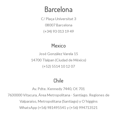
Barcelona
C/ Plaça Universitat 3
08007 Barcelona
(+34) 93 013 19 49
Mexico
José González Varela 15
14700 Tlalpan (Ciudad de México)
(+52) 5514 10 12 07
Chile
Av. Pdte. Kennedy 7440, Of. 701
7630000 Vitacura, Área Metropolitana - Santiago. Regiones de
Valparaíso, Metropolitana (Santiago) y O´higgins
WhatsApp (+56) 981495541 y (+56) 994713521