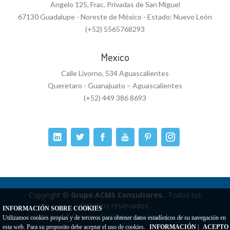
Angelo 125, Frac. Privadas de San Miguel
67130 Guadalupe - Noreste de México - Estado: Nuevo León
(+52) 5565768293
Mexico
Calle Livorno, 534 Aguascalientes
Queretaro - Guanajuato – Aguascalientes
(+52) 449 386 8693
Copyright ©
Grupo ACMS Consultores.
. Todos los
derechos reservados..
INFORMACIÓN SOBRE COOKIES
Aviso Legal
|
Delaración de Accesibilidad
|
Política de
Utilizamos cookies propias y de terceros para obtener datos estadísticos de su navegación en
Privacidad
esta web. Para su proposito debe aceptar el uso de cookies.
INFORMACIÓN
|
ACEPTO