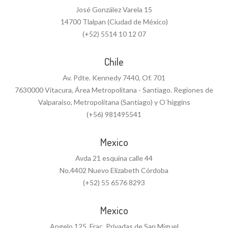
José González Varela 15
14700 Tlalpan (Ciudad de México)
(+52) 5514 10 12 07
Chile
Av. Pdte. Kennedy 7440, Of. 701
7630000 Vitacura, Área Metropolitana - Santiago. Regiones de
Valparaíso, Metropolitana (Santiago) y O´higgins
(+56) 981495541
Mexico
Avda 21 esquina calle 44
No.4402 Nuevo Elizabeth Córdoba
(+52) 55 6576 8293
Mexico
Angelo 125, Frac. Privadas de San Miguel