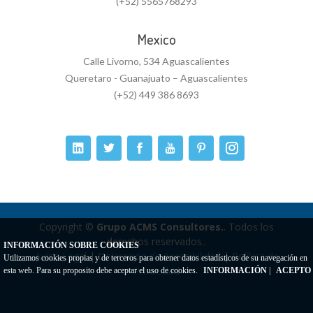
(+52) 5565768293
Mexico
Calle Livorno, 534 Aguascalientes
Queretaro - Guanajuato – Aguascalientes
(+52) 449 386 8693
Copyright ©
Grupo ACMS Consultores.
. Todos los
derechos reservados..
INFORMACIÓN SOBRE COOKIES
Aviso Legal
|
Delaración de Accesibilidad
|
Política de
Utilizamos cookies propias y de terceros para obtener datos estadísticos de su navegación en
Privacidad
esta web. Para su proposito debe aceptar el uso de cookies.
INFORMACIÓN
|
ACEPTO