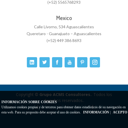
(+52) 5565768293
Mexico
Calle Livorno, 534 Aguascalientes
Queretaro - Guanajuato – Aguascalientes
(+52) 449 386 8693
Copyright ©
Grupo ACMS Consultores.
. Todos los
derechos reservados..
INFORMACIÓN SOBRE COOKIES
Aviso Legal
|
Delaración de Accesibilidad
|
Política de
Utilizamos cookies propias y de terceros para obtener datos estadísticos de su navegación en
Privacidad
esta web. Para su proposito debe aceptar el uso de cookies.
INFORMACIÓN
|
ACEPTO