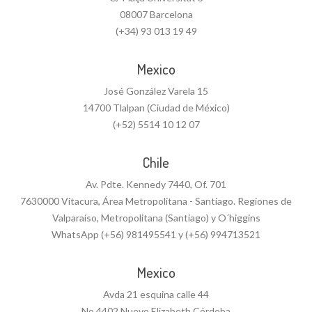
08007 Barcelona
(+34) 93 013 19 49
Mexico
José González Varela 15
14700 Tlalpan (Ciudad de México)
(+52) 5514 10 12 07
Chile
Av. Pdte. Kennedy 7440, Of. 701
7630000 Vitacura, Área Metropolitana - Santiago. Regiones de
Valparaíso, Metropolitana (Santiago) y O´higgins
WhatsApp (+56) 981495541 y (+56) 994713521
Mexico
Avda 21 esquina calle 44
No.4402 Nuevo Elizabeth Córdoba