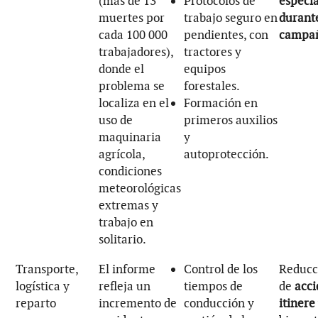
(más de 13
Protocolos de
especi
muertes por
trabajo seguro en
durante
cada 100 000
pendientes, con
campañ
trabajadores),
tractores y
donde el
equipos
problema se
forestales.
localiza en el
Formación en
uso de
primeros auxilios
maquinaria
y
agrícola,
autoprotección.
condiciones
meteorológicas
extremas y
trabajo en
solitario.
Transporte,
El informe
Control de los
Reducc
logística y
refleja un
tiempos de
de
acci
reparto
incremento de
conducción y
itinere