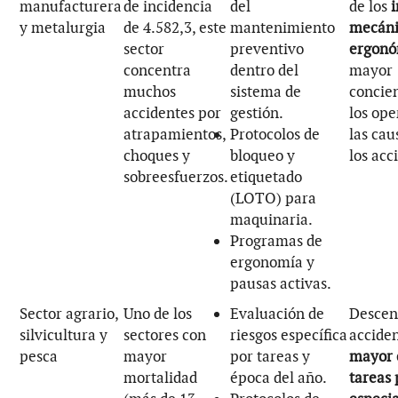
manufacturera
de incidencia
del
de los
i
y metalurgia
de 4.582,3, este
mantenimiento
mecáni
sector
preventivo
ergonó
concentra
dentro del
mayor
muchos
sistema de
concie
accidentes por
gestión.
los ope
atrapamientos,
Protocolos de
las cau
choques y
bloqueo y
los acc
sobreesfuerzos.
etiquetado
(LOTO) para
maquinaria.
Programas de
ergonomía y
pausas activas.
Sector agrario,
Uno de los
Evaluación de
Descen
silvicultura y
sectores con
riesgos específica
acciden
pesca
mayor
por tareas y
mayor c
mortalidad
época del año.
tareas 