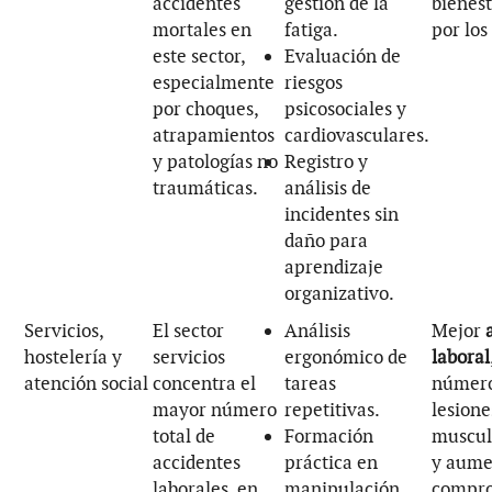
accidentes
gestión de la
bienest
mortales en
fatiga.
por los
este sector,
Evaluación de
especialmente
riesgos
por choques,
psicosociales y
atrapamientos
cardiovasculares.
y patologías no
Registro y
traumáticas.
análisis de
incidentes sin
daño para
aprendizaje
organizativo.
Servicios,
El sector
Análisis
Mejor
hostelería y
servicios
ergonómico de
laboral
atención social
concentra el
tareas
número
mayor número
repetitivas.
lesione
total de
Formación
muscul
accidentes
práctica en
y aume
laborales, en
manipulación
compro