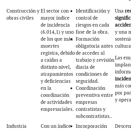
Construcción y
El sector con
Identificación y
Una
re
obras civiles
mayor índice
control de
signifi
de incidencia
riesgos en cada
acciden
(6.014,1) y uno
fase de la obra.
y una 
de los que más
Formación
sosteni
muertes
obligatoria antes
cultura
registra, debido
de acceder al
Las em
a caídas a
trabajo y revisión
implan
distinto nivel,
diaria de
inform
atrapamientos
condiciones de
inciden
y deficiencias
seguridad.
más c
en la
Coordinación
por pa
coordinación
preventiva entre
y opera
de actividades
empresas
empresariales.
contratistas y
subcontratistas..
Industria
Con un índice
Incorporación
Descen