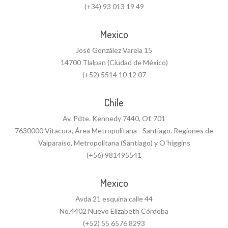
(+34) 93 013 19 49
Mexico
José González Varela 15
14700 Tlalpan (Ciudad de México)
(+52) 5514 10 12 07
Chile
Av. Pdte. Kennedy 7440, Of. 701
7630000 Vitacura, Área Metropolitana - Santiago. Regiones de
Valparaíso, Metropolitana (Santiago) y O´higgins
(+56) 981495541
Mexico
Avda 21 esquina calle 44
No.4402 Nuevo Elizabeth Córdoba
(+52) 55 6576 8293