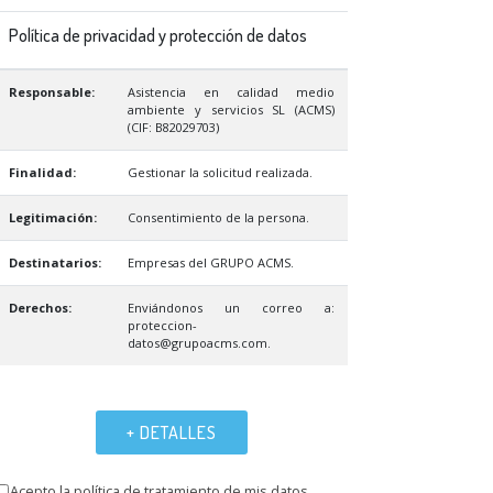
Política de privacidad y protección de datos
Responsable:
Asistencia en calidad medio
ambiente y servicios SL (ACMS)
(CIF: B82029703)
Finalidad:
Gestionar la solicitud realizada.
Legitimación:
Consentimiento de la persona.
Destinatarios:
Empresas del GRUPO ACMS.
Derechos:
Enviándonos un correo a:
proteccion-
datos@grupoacms.com.
+ DETALLES
Acepto la política de tratamiento de mis datos