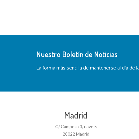
Nuestro Boletín de Noticias
La forma más sencilla de mantenerse al día de las
Madrid
C/ Campezo 3, nave 5
28022 Madrid