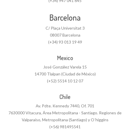
(+34) 947 041 645
Barcelona
C/ Plaça Universitat 3
08007 Barcelona
(+34) 93 013 19 49
Mexico
José González Varela 15
14700 Tlalpan (Ciudad de México)
(+52) 5514 10 12 07
Chile
Av. Pdte. Kennedy 7440, Of. 701
7630000 Vitacura, Área Metropolitana - Santiago. Regiones de
Valparaíso, Metropolitana (Santiago) y O´higgins
(+56) 981495541