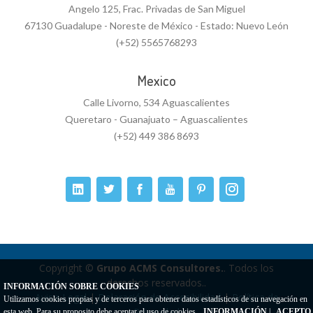
Angelo 125, Frac. Privadas de San Miguel
67130 Guadalupe - Noreste de México - Estado: Nuevo León
(+52) 5565768293
Mexico
Calle Livorno, 534 Aguascalientes
Queretaro - Guanajuato – Aguascalientes
(+52) 449 386 8693
Copyright ©
Grupo ACMS Consultores.
. Todos los
derechos reservados..
INFORMACIÓN SOBRE COOKIES
Aviso Legal
|
Delaración de Accesibilidad
|
Política de
Utilizamos cookies propias y de terceros para obtener datos estadísticos de su navegación en
Privacidad
esta web. Para su proposito debe aceptar el uso de cookies.
INFORMACIÓN
|
ACEPTO