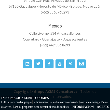
Angelo 125, Frac. Privadas de San Miguel
67130 Guadalupe - Noreste de México - Estado: Nuevo León
(+52) 5565768293
Mexico
Calle Livorno, 534 Aguascalientes
Queretaro - Guanajuato – Aguascalientes
(+52) 449 386 8693
Copyright ©
Grupo ACMS Consultores.
. Todos los
derechos reservados..
INFORMACIÓN SOBRE COOKIES
Aviso Legal
|
Delaración de Accesibilidad
|
Política de
Utilizamos cookies propias y de terceros para obtener datos estadísticos de su navegación en
Privacidad
esta web. Para su proposito debe aceptar el uso de cookies.
INFORMACIÓN
|
ACEPTO