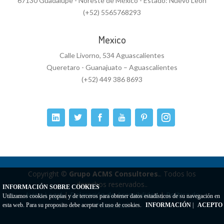
67130 Guadalupe - Noreste de México - Estado: Nuevo León
(+52) 5565768293
Mexico
Calle Livorno, 534 Aguascalientes
Queretaro - Guanajuato – Aguascalientes
(+52) 449 386 8693
Copyright ©
Grupo ACMS Consultores.
. Todos los
derechos reservados..
INFORMACIÓN SOBRE COOKIES
Aviso Legal
|
Delaración de Accesibilidad
|
Política de
Utilizamos cookies propias y de terceros para obtener datos estadísticos de su navegación en
Privacidad
esta web. Para su proposito debe aceptar el uso de cookies.
INFORMACIÓN
|
ACEPTO