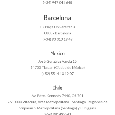
(+34) 947 041 645
Barcelona
C/ Plaça Universitat 3
08007 Barcelona
(+34) 93 013 19 49
Mexico
José González Varela 15
14700 Tlalpan (Ciudad de México)
(+52) 5514 10 12 07
Chile
Av. Pdte. Kennedy 7440, Of. 701
7630000 Vitacura, Área Metropolitana - Santiago. Regiones de
Valparaíso, Metropolitana (Santiago) y O´higgins
(+56) 981495541