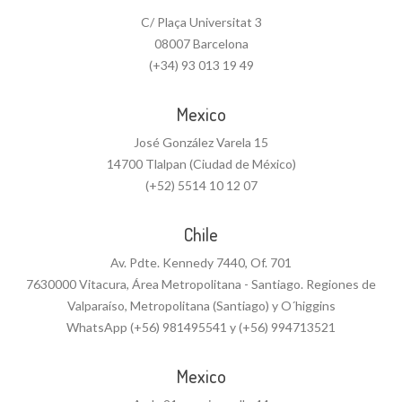
C/ Plaça Universitat 3
08007 Barcelona
(+34) 93 013 19 49
Mexico
José González Varela 15
14700 Tlalpan (Ciudad de México)
(+52) 5514 10 12 07
Chile
Av. Pdte. Kennedy 7440, Of. 701
7630000 Vitacura, Área Metropolitana - Santiago. Regiones de
Valparaíso, Metropolitana (Santiago) y O´higgins
WhatsApp (+56) 981495541 y (+56) 994713521
Mexico