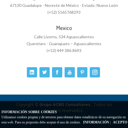
67130 Guadalupe - Noreste de México - Estado: Nuevo León
(+52) 5565768293
Mexico
Calle Livorno, 534 Aguascalientes
Queretaro - Guanajuato – Aguascalientes
(+52) 449 386 8693
Copyright ©
Grupo ACMS Consultores.
. Todos los
derechos reservados..
INFORMACIÓN SOBRE COOKIES
Aviso Legal
|
Delaración de Accesibilidad
|
Política de
Utilizamos cookies propias y de terceros para obtener datos estadísticos de su navegación en
Privacidad
esta web. Para su proposito debe aceptar el uso de cookies.
INFORMACIÓN
|
ACEPTO