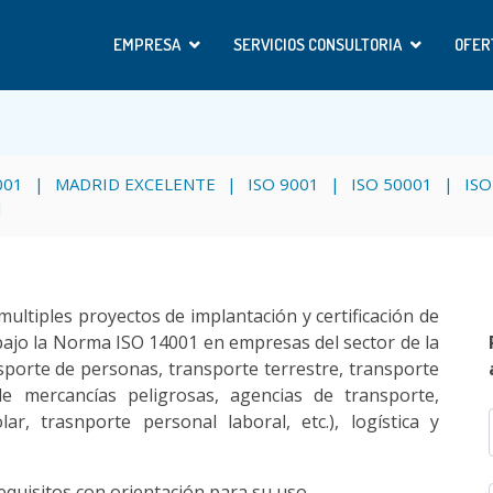
EMPRESA
SERVICIOS CONSULTORIA
OFER
001
MADRID EXCELENTE
ISO 9001
ISO 50001
ISO
l
tiples proyectos de implantación y certificación de
bajo la Norma ISO 14001 en empresas del sector de la
sporte de personas, transporte terrestre, transporte
de mercancías peligrosas, agencias de transporte,
lar, trasnporte personal laboral, etc.), logística y
equisitos con orientación para su uso.