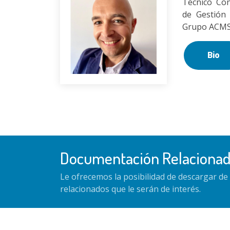
Técnico Con
de Gestión 
Grupo ACMS 
Bio
Documentación Relaciona
Le ofrecemos la posibilidad de descargar d
relacionados que le serán de interés.