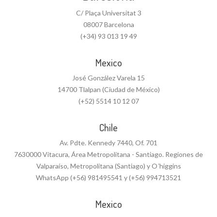
C/ Plaça Universitat 3
08007 Barcelona
(+34) 93 013 19 49
Mexico
José González Varela 15
14700 Tlalpan (Ciudad de México)
(+52) 5514 10 12 07
Chile
Av. Pdte. Kennedy 7440, Of. 701
7630000 Vitacura, Área Metropolitana - Santiago. Regiones de
Valparaíso, Metropolitana (Santiago) y O´higgins
WhatsApp (+56) 981495541 y (+56) 994713521
Mexico