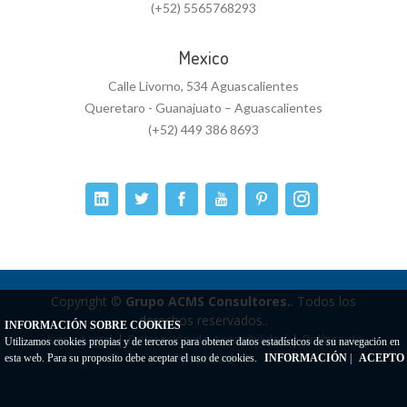
(+52) 5565768293
Mexico
Calle Livorno, 534 Aguascalientes
Queretaro - Guanajuato – Aguascalientes
(+52) 449 386 8693
Copyright ©
Grupo ACMS Consultores.
. Todos los
derechos reservados..
INFORMACIÓN SOBRE COOKIES
Aviso Legal
|
Delaración de Accesibilidad
|
Política de
Utilizamos cookies propias y de terceros para obtener datos estadísticos de su navegación en
Privacidad
esta web. Para su proposito debe aceptar el uso de cookies.
INFORMACIÓN
|
ACEPTO