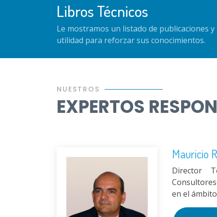
Libros Técnicos
Le mostramos un listado de publicaciones y 
utilidad para reforzar sus conocimientos.
NUESTROS
EXPERTOS RESPO
Mauricio 
Director 
Consultores
en el ámbito 