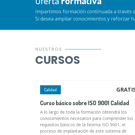
Oferta
Formativa
Impartimos formación continuada a través d
Si desea ampliar conocimientos y reforzar 
NUESTROS
CURSOS
GRATI
Calidad
Curso básico sobre ISO 9001 Calidad
A lo largo de toda la formación obtendrá los
conocimientos necesarios para comprender los
requisitos básicos de la Norma ISO 9001, el
proceso de implantación de este sistema de