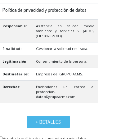
Política de privacidad y protección de datos
Responsable:
Asistencia en calidad medio
ambiente y servicios SL (ACMS)
(CIF: B82029703)
Finalidad:
Gestionar la solicitud realizada.
Legitimación:
Consentimiento de la persona.
Destinatarios:
Empresas del GRUPO ACMS.
Derechos:
Enviándonos un correo a:
proteccion-
datos@grupoacms.com.
+ DETALLES
Acepto la política de tratamiento de mis datos