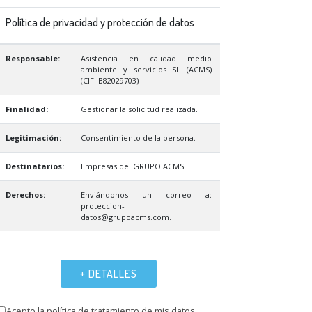
Política de privacidad y protección de datos
Responsable:
Asistencia en calidad medio
ambiente y servicios SL (ACMS)
(CIF: B82029703)
Finalidad:
Gestionar la solicitud realizada.
Legitimación:
Consentimiento de la persona.
Destinatarios:
Empresas del GRUPO ACMS.
Derechos:
Enviándonos un correo a:
proteccion-
datos@grupoacms.com.
+ DETALLES
Acepto la política de tratamiento de mis datos