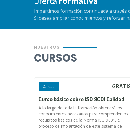
Oferta
Formativa
Impartimos formación continuada a través d
Si desea ampliar conocimientos y reforzar 
NUESTROS
CURSOS
GRATI
Calidad
Curso básico sobre ISO 9001 Calidad
A lo largo de toda la formación obtendrá los
conocimientos necesarios para comprender los
requisitos básicos de la Norma ISO 9001, el
proceso de implantación de este sistema de