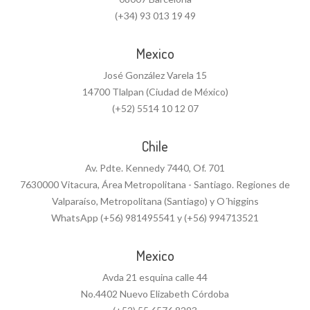
(+34) 93 013 19 49
Mexico
José González Varela 15
14700 Tlalpan (Ciudad de México)
(+52) 5514 10 12 07
Chile
Av. Pdte. Kennedy 7440, Of. 701
7630000 Vitacura, Área Metropolitana - Santiago. Regiones de
Valparaíso, Metropolitana (Santiago) y O´higgins
WhatsApp (+56) 981495541 y (+56) 994713521
Mexico
Avda 21 esquina calle 44
No.4402 Nuevo Elizabeth Córdoba