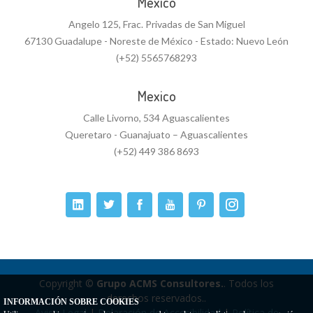
Mexico
Angelo 125, Frac. Privadas de San Miguel
67130 Guadalupe - Noreste de México - Estado: Nuevo León
(+52) 5565768293
Mexico
Calle Livorno, 534 Aguascalientes
Queretaro - Guanajuato – Aguascalientes
(+52) 449 386 8693
Copyright ©
Grupo ACMS Consultores.
. Todos los
derechos reservados..
INFORMACIÓN SOBRE COOKIES
Aviso Legal
|
Delaración de Accesibilidad
|
Política de