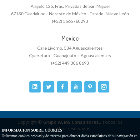
Angelo 125, Frac. Privadas de San Miguel
67130 Guadalupe - Noreste de México - Estado: Nuevo León
(+52) 5565768293
Mexico
Calle Livorno, 534 Aguascalientes
Queretaro - Guanajuato – Aguascalientes
(+52) 449 386 8693
Copyright ©
Grupo ACMS Consultores.
. Todos los
derechos reservados..
INFORMACIÓN SOBRE COOKIES
Aviso Legal
|
Delaración de Accesibilidad
|
Política de
Utilizamos cookies propias y de terceros para obtener datos estadísticos de su navegación en