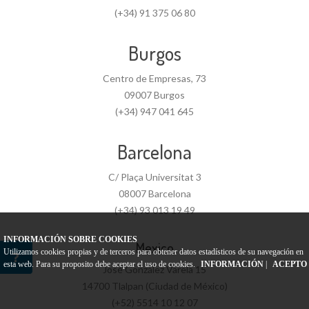
(+34) 91 375 06 80
Burgos
Centro de Empresas, 73
09007 Burgos
(+34) 947 041 645
Barcelona
C/ Plaça Universitat 3
08007 Barcelona
(+34) 93 013 19 49
INFORMACIÓN SOBRE COOKIES
Mexico
Utilizamos cookies propias y de terceros para obtener datos estadísticos de su navegación en
esta web. Para su proposito debe aceptar el uso de cookies.
INFORMACIÓN
|
ACEPTO
José González Varela 15
14700 Tlalpan (Ciudad de México)
(+52) 5514 10 12 07