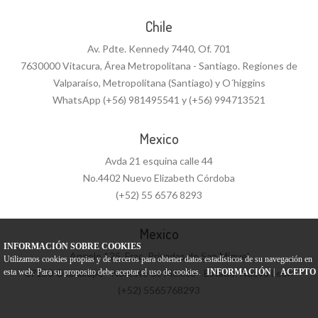
Chile
Av. Pdte. Kennedy 7440, Of. 701
7630000 Vitacura, Área Metropolitana - Santiago. Regiones de
Valparaíso, Metropolitana (Santiago) y O´higgins
WhatsApp (+56) 981495541 y (+56) 994713521
Mexico
Avda 21 esquina calle 44
No.4402 Nuevo Elizabeth Córdoba
(+52) 55 6576 8293
Mexico
INFORMACIÓN SOBRE COOKIES
Angelo 125, Frac. Privadas de San Miguel
Utilizamos cookies propias y de terceros para obtener datos estadísticos de su navegación en
67130 Guadalupe - Noreste de México - Estado: Nuevo León
esta web. Para su proposito debe aceptar el uso de cookies.
INFORMACIÓN
|
ACEPTO
(+52) 5565768293