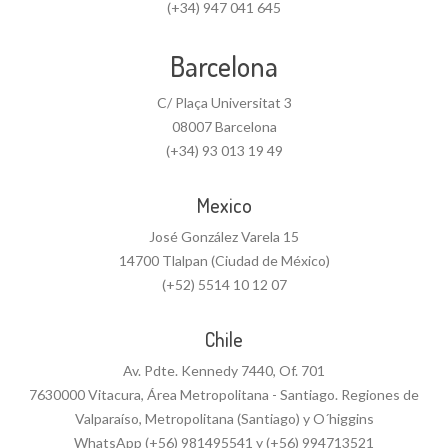
(+34) 947 041 645
Barcelona
C/ Plaça Universitat 3
08007 Barcelona
(+34) 93 013 19 49
Mexico
José González Varela 15
14700 Tlalpan (Ciudad de México)
(+52) 5514 10 12 07
Chile
Av. Pdte. Kennedy 7440, Of. 701
7630000 Vitacura, Área Metropolitana - Santiago. Regiones de
Valparaíso, Metropolitana (Santiago) y O´higgins
WhatsApp (+56) 981495541 y (+56) 994713521