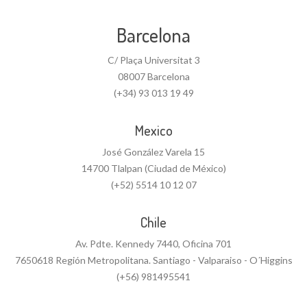
Barcelona
C/ Plaça Universitat 3
08007 Barcelona
(+34) 93 013 19 49
Mexico
José González Varela 15
14700 Tlalpan (Ciudad de México)
(+52) 5514 10 12 07
Chile
Av. Pdte. Kennedy 7440, Oficina 701
7650618 Región Metropolitana. Santiago - Valparaiso - O´Higgins
(+56) 981495541