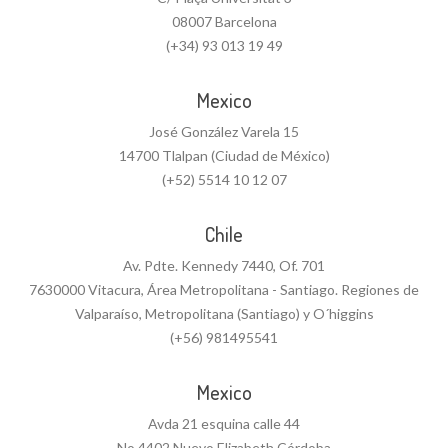
08007 Barcelona
(+34) 93 013 19 49
Mexico
José González Varela 15
14700 Tlalpan (Ciudad de México)
(+52) 5514 10 12 07
Chile
Av. Pdte. Kennedy 7440, Of. 701
7630000 Vitacura, Área Metropolitana - Santiago. Regiones de
Valparaíso, Metropolitana (Santiago) y O´higgins
(+56) 981495541
Mexico
Avda 21 esquina calle 44
No.4402 Nuevo Elizabeth Córdoba