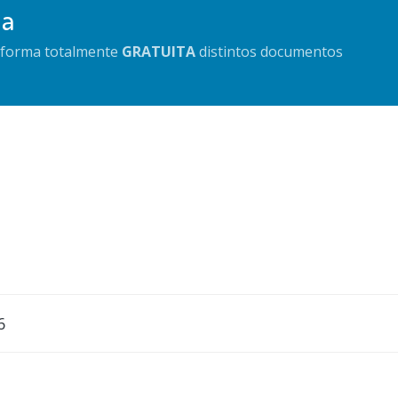
da
e forma totalmente
GRATUITA
distintos documentos
6