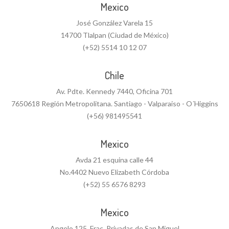
Mexico
José González Varela 15
14700 Tlalpan (Ciudad de México)
(+52) 5514 10 12 07
Chile
Av. Pdte. Kennedy 7440, Oficina 701
7650618 Región Metropolitana. Santiago - Valparaiso - O´Higgins
(+56) 981495541
Mexico
Avda 21 esquina calle 44
No.4402 Nuevo Elizabeth Córdoba
(+52) 55 6576 8293
Mexico
Angelo 125, Frac. Privadas de San Miguel