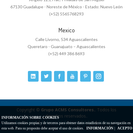
67130 Guadalupe - Noreste de México - Estado: Nuevo León
(+52) 5565768293
Mexico
Calle Livorno, 534 Aguascalientes
Queretaro - Guanajuato – Aguascalientes
(+52) 449 386 8693
Copyright ©
Grupo ACMS Consultores.
. Todos los
derechos reservados..
INFORMACIÓN SOBRE COOKIES
Aviso Legal
|
Delaración de Accesibilidad
|
Política de
Utilizamos cookies propias y de terceros para obtener datos estadísticos de su navegación en
Privacidad
esta web. Para su proposito debe aceptar el uso de cookies.
INFORMACIÓN
|
ACEPTO