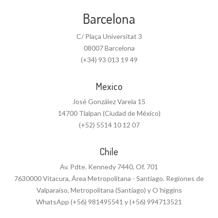
Barcelona
C/ Plaça Universitat 3
08007 Barcelona
(+34) 93 013 19 49
Mexico
José González Varela 15
14700 Tlalpan (Ciudad de México)
(+52) 5514 10 12 07
Chile
Av. Pdte. Kennedy 7440, Of. 701
7630000 Vitacura, Área Metropolitana - Santiago. Regiones de
Valparaíso, Metropolitana (Santiago) y O´higgins
WhatsApp (+56) 981495541 y (+56) 994713521