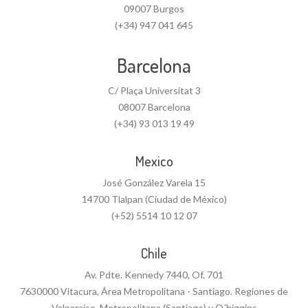
09007 Burgos
(+34) 947 041 645
Barcelona
C/ Plaça Universitat 3
08007 Barcelona
(+34) 93 013 19 49
Mexico
José González Varela 15
14700 Tlalpan (Ciudad de México)
(+52) 5514 10 12 07
Chile
Av. Pdte. Kennedy 7440, Of. 701
7630000 Vitacura, Área Metropolitana - Santiago. Regiones de
Valparaíso, Metropolitana (Santiago) y O´higgins