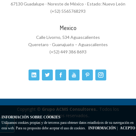
67130 Guadalupe - Noreste de México - Estado: Nuevo León
(+52) 5565768293
Mexico
Calle Livorno, 534 Aguascalientes
Queretaro - Guanajuato – Aguascalientes
(+52) 449 386 8693
Copyright ©
Grupo ACMS Consultores.
. Todos los
derechos reservados..
INFORMACIÓN SOBRE COOKIES
Aviso Legal
|
Delaración de Accesibilidad
|
Política de
Utilizamos cookies propias y de terceros para obtener datos estadísticos de su navegación en
Privacidad
esta web. Para su proposito debe aceptar el uso de cookies.
INFORMACIÓN
|
ACEPTO