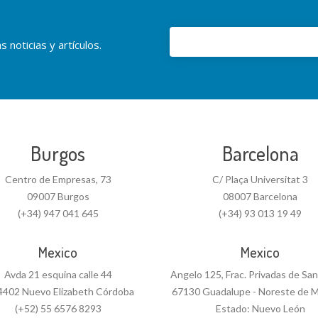
 noticias y artículos.
Burgos
Barcelona
Centro de Empresas, 73
C/ Plaça Universitat 3
09007 Burgos
08007 Barcelona
(+34) 947 041 645
(+34) 93 013 19 49
Mexico
Mexico
Avda 21 esquina calle 44
Angelo 125, Frac. Privadas de Sa
4402 Nuevo Elizabeth Córdoba
67130 Guadalupe - Noreste de M
(+52) 55 6576 8293
Estado: Nuevo León