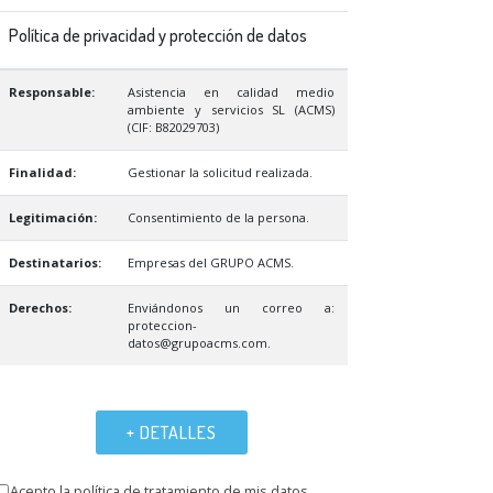
Política de privacidad y protección de datos
Responsable:
Asistencia en calidad medio
ambiente y servicios SL (ACMS)
(CIF: B82029703)
Finalidad:
Gestionar la solicitud realizada.
Legitimación:
Consentimiento de la persona.
Destinatarios:
Empresas del GRUPO ACMS.
Derechos:
Enviándonos un correo a:
proteccion-
datos@grupoacms.com.
+ DETALLES
Acepto la política de tratamiento de mis datos