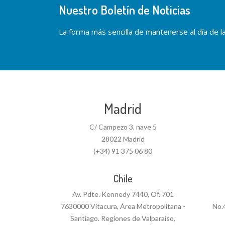
Nuestro Boletín de Noticias
La forma más sencilla de mantenerse al día de las
Madrid
C/ Campezo 3, nave 5
28022 Madrid
(+34) 91 375 06 80
Chile
Av. Pdte. Kennedy 7440, Of. 701
7630000 Vitacura, Área Metropolitana -
No.
Santiago. Regiones de Valparaíso,