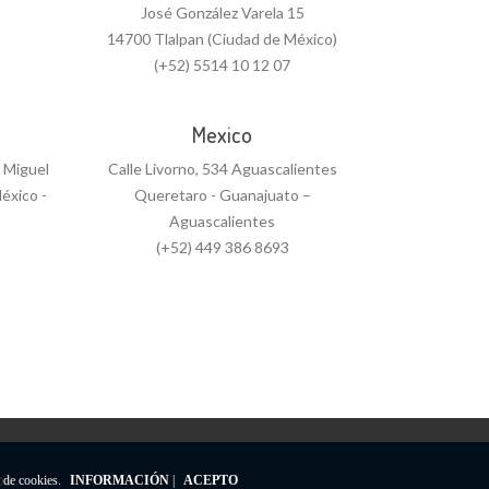
José González Varela 15
14700 Tlalpan (Ciudad de México)
(+52) 5514 10 12 07
Mexico
n Miguel
Calle Livorno, 534 Aguascalientes
éxico -
Queretaro - Guanajuato –
Aguascalientes
(+52) 449 386 8693
s..
o de cookies.
INFORMACIÓN
|
ACEPTO