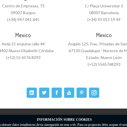
Centro de Empresas, 73
C/ Plaça Universitat 3
09007 Burgos
08007 Barcelona
(+34) 947 041 645
(+34) 93 013 19 49
Mexico
Mexico
Avda 21 esquina calle 44
Angelo 125, Frac. Privadas de Sa
4402 Nuevo Elizabeth Córdoba
67130 Guadalupe - Noreste de M
(+52) 55 6576 8293
Estado: Nuevo León
(+52) 5565768293
INFORMACIÓN SOBRE COOKIES
pyright ©
Grupo ACMS Consultores.
. Todos los derechos reservado
a obtener datos estadísticos de su navegación en esta web. Para su proposito debe aceptar el us