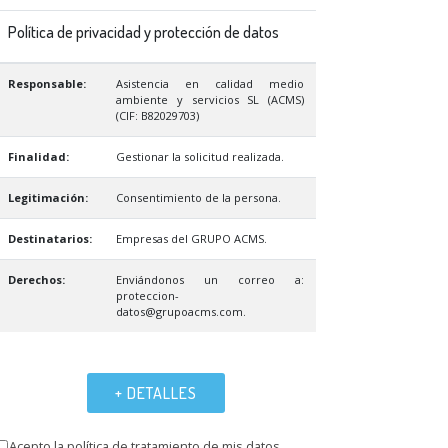
Política de privacidad y protección de datos
Responsable:
Asistencia en calidad medio
ambiente y servicios SL (ACMS)
(CIF: B82029703)
Finalidad:
Gestionar la solicitud realizada.
Legitimación:
Consentimiento de la persona.
Destinatarios:
Empresas del GRUPO ACMS.
Derechos:
Enviándonos un correo a:
proteccion-
datos@grupoacms.com.
+ DETALLES
Acepto la política de tratamiento de mis datos