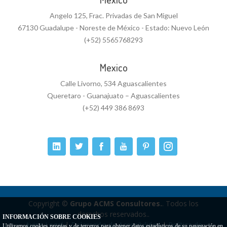
Angelo 125, Frac. Privadas de San Miguel
67130 Guadalupe - Noreste de México - Estado: Nuevo León
(+52) 5565768293
Mexico
Calle Livorno, 534 Aguascalientes
Queretaro - Guanajuato – Aguascalientes
(+52) 449 386 8693
Copyright ©
Grupo ACMS Consultores.
. Todos los
derechos reservados..
INFORMACIÓN SOBRE COOKIES
Aviso Legal
|
Delaración de Accesibilidad
|
Política de
Utilizamos cookies propias y de terceros para obtener datos estadísticos de su navegación en