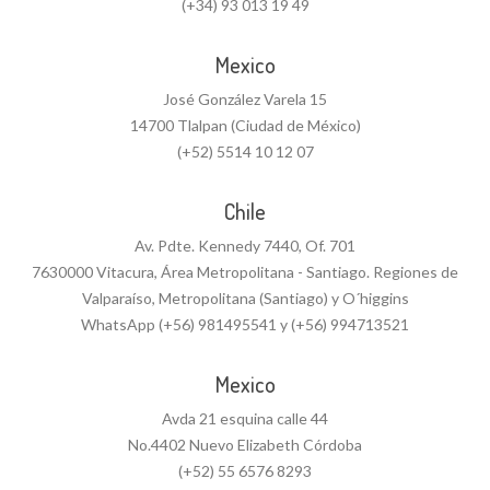
(+34) 93 013 19 49
Mexico
José González Varela 15
14700 Tlalpan (Ciudad de México)
(+52) 5514 10 12 07
Chile
Av. Pdte. Kennedy 7440, Of. 701
7630000 Vitacura, Área Metropolitana - Santiago. Regiones de
Valparaíso, Metropolitana (Santiago) y O´higgins
WhatsApp (+56) 981495541 y (+56) 994713521
Mexico
Avda 21 esquina calle 44
No.4402 Nuevo Elizabeth Córdoba
(+52) 55 6576 8293