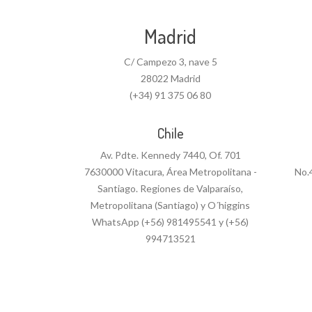
Madrid
C/ Campezo 3, nave 5
28022 Madrid
(+34) 91 375 06 80
Chile
Av. Pdte. Kennedy 7440, Of. 701
7630000 Vitacura, Área Metropolitana -
No.
Santiago. Regiones de Valparaíso,
Metropolitana (Santiago) y O´higgins
WhatsApp (+56) 981495541 y (+56)
994713521